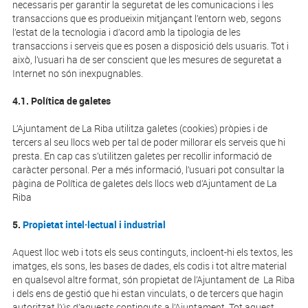
necessaris per garantir la seguretat de les comunicacions i les
transaccions que es produeixin mitjançant l’entorn web, segons
l’estat de la tecnologia i d’acord amb la tipologia de les
transaccions i serveis que es posen a disposició dels usuaris. Tot i
això, l’usuari ha de ser conscient que les mesures de seguretat a
Internet no són inexpugnables.
4.1. Política de galetes
L’Ajuntament de La Riba utilitza galetes (cookies) pròpies i de
tercers al seu llocs web per tal de poder millorar els serveis que hi
presta. En cap cas s’utilitzen galetes per recollir informació de
caràcter personal. Per a més informació, l’usuari pot consultar la
pàgina de Política de galetes dels llocs web d’Ajuntament de La
Riba
5.
Propietat intel·lectual i industrial
Aquest lloc web i tots els seus continguts, incloent-hi els textos, les
imatges, els sons, les bases de dades, els codis i tot altre material
en qualsevol altre format, són propietat de l’Ajuntament de La Riba
i dels ens de gestió que hi estan vinculats, o de tercers que hagin
autoritzat l’ús d’aquests continguts a l’Ajuntament. Tot aquest