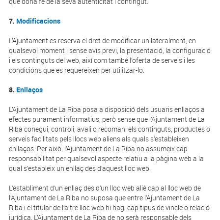
que dona fe de la seva autenticitat i contingut.
7.
Modificacions
L’Ajuntament es reserva el dret de modificar unilateralment, en
qualsevol moment i sense avís previ, la presentació, la configuració
i els continguts del web, així com també l’oferta de serveis i les
condicions que es requereixen per utilitzar-lo.
8.
Enllaços
L’Ajuntament de La Riba posa a disposició dels usuaris enllaços a
efectes purament informatius, però sense que l’Ajuntament de La
Riba conegui, controli, avali o recomani els continguts, productes o
serveis facilitats pels llocs web aliens als quals s’estableixen
enllaços. Per això, l’Ajuntament de La Riba no assumeix cap
responsabilitat per qualsevol aspecte relatiu a la pàgina web a la
qual s’estableix un enllaç des d’aquest lloc web.
L’establiment d’un enllaç des d’un lloc web aliè cap al lloc web de
l’Ajuntament de La Riba no suposa que entre l’Ajuntament de La
Riba i el titular de l’altre lloc web hi hagi cap tipus de vincle o relació
jurídica. L’Ajuntament de La Riba de no serà responsable dels