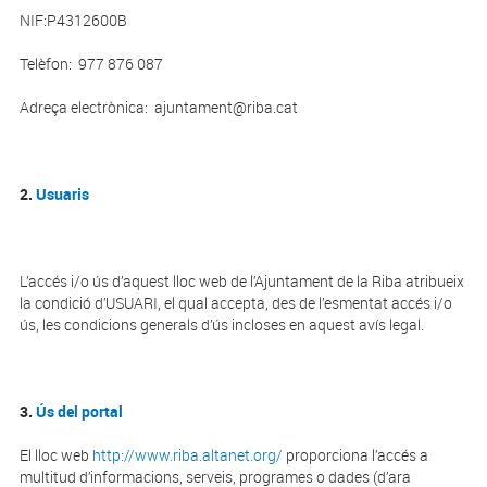
NIF:P4312600B
Telèfon: 977 876 087
Adreça electrònica:
ajuntament@riba.cat
2.
Usuaris
L’accés i/o ús d’aquest lloc web de l’Ajuntament de la Riba atribueix
la condició d’USUARI, el qual accepta, des de l’esmentat accés i/o
ús, les condicions generals d’ús incloses en aquest avís legal.
3.
Ús del portal
El lloc web
http://www.riba.altanet.org/
proporciona l’accés a
multitud d’informacions, serveis, programes o dades (d’ara