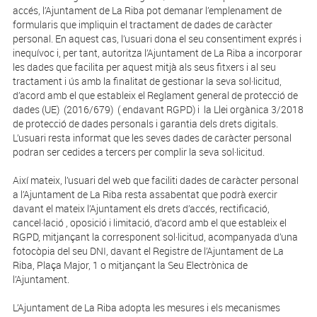
accés, l’Ajuntament de La Riba pot demanar l’emplenament de
formularis que impliquin el tractament de dades de caràcter
personal. En aquest cas, l’usuari dona el seu consentiment exprés i
inequívoc i, per tant, autoritza l’Ajuntament de La Riba a incorporar
les dades que facilita per aquest mitjà als seus fitxers i al seu
tractament i ús amb la finalitat de gestionar la seva sol·licitud,
d’acord amb el que estableix el Reglament general de protecció de
dades (UE) (2016/679) ( endavant RGPD) i la Llei orgànica 3/2018
de protecció de dades personals i garantia dels drets digitals.
L’usuari resta informat que les seves dades de caràcter personal
podran ser cedides a tercers per complir la seva sol·licitud.
Així mateix, l’usuari del web que faciliti dades de caràcter personal
a l’Ajuntament de La Riba resta assabentat que podrà exercir
davant el mateix l’Ajuntament els drets d’accés, rectificació,
cancel·lació , oposició i limitació, d’acord amb el que estableix el
RGPD, mitjançant la corresponent sol·licitud, acompanyada d’una
fotocòpia del seu DNI, davant el Registre de l’Ajuntament de La
Riba, Plaça Major, 1 o mitjançant la Seu Electrònica de
l’Ajuntament.
L’Ajuntament de La Riba adopta les mesures i els mecanismes