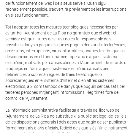
del funcionament del web i dels seus serveis. Quan sigui
raonablement possible, s’advertirà prèviament de les interrupcions
en el seu funcionament.
Tot i adoptar totes les mesures tecnològiques necessàries per
evitar-ho, l’Ajuntament de La Riba no garanteix que el web i el
servidor estiguin lliures de virus i no es fa responsable dels
possibles danys o perjudicis que es puguin derivar d’interferències,
omissions, interrupcions, virus informàtics, avaries telefòniques o
desconnexions en el funcionament operatiu d’aquest sistema
electrònic, motivats per causes alienes a l’Ajuntament, de retards o
bloquejos en l’ús d’aquest sistema electrònic causats per
deficiències o sobrecàrregues de línies telefòniques o
sobrecàrregues en el sistema d’Internet o en altres sistemes
electrònics, així com tampoc de danys que puguin ser causats per
terceres persones mitjançant intromissions il·legítimes fora del
control de l’Ajuntament.
La informació administrativa facilitada a través del lloc web de
l’Ajuntament de La Riba no substitueix la publicitat legal de les lleis,
de les disposicions generals i dels actes que hagin de ser publicats
formalment als diaris oficials, l’edició dels quals és l’únic instrument