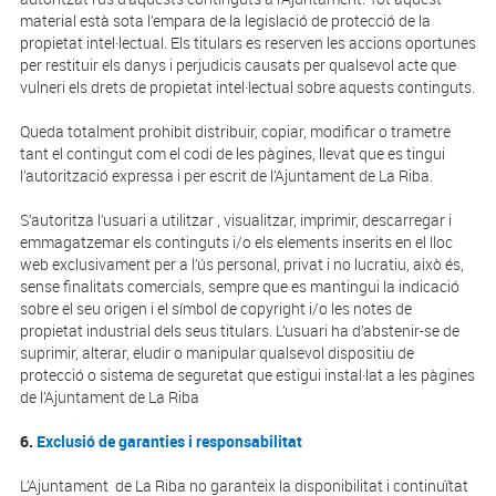
material està sota l’empara de la legislació de protecció de la
propietat intel·lectual. Els titulars es reserven les accions oportunes
per restituir els danys i perjudicis causats per qualsevol acte que
vulneri els drets de propietat intel·lectual sobre aquests continguts.
Queda totalment prohibit distribuir, copiar, modificar o trametre
tant el contingut com el codi de les pàgines, llevat que es tingui
l’autorització expressa i per escrit de l’Ajuntament de La Riba.
S’autoritza l’usuari a utilitzar , visualitzar, imprimir, descarregar i
emmagatzemar els continguts i/o els elements inserits en el lloc
web exclusivament per a l’ús personal, privat i no lucratiu, això és,
sense finalitats comercials, sempre que es mantingui la indicació
sobre el seu origen i el símbol de copyright i/o les notes de
propietat industrial dels seus titulars. L’usuari ha d’abstenir-se de
suprimir, alterar, eludir o manipular qualsevol dispositiu de
protecció o sistema de seguretat que estigui instal·lat a les pàgines
de l’Ajuntament de La Riba
6.
Exclusió de garanties i responsabilitat
L’Ajuntament de La Riba no garanteix la disponibilitat i continuïtat