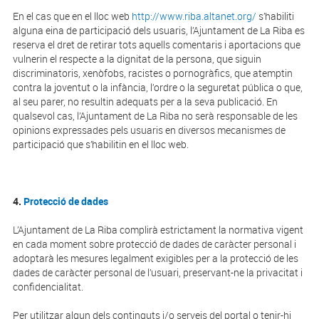
En el cas que en el lloc web
http://www.riba.altanet.org/
s’habiliti
alguna eina de participació dels usuaris, l’Ajuntament de La Riba es
reserva el dret de retirar tots aquells comentaris i aportacions que
vulnerin el respecte a la dignitat de la persona, que siguin
discriminatoris, xenòfobs, racistes o pornogràfics, que atemptin
contra la joventut o la infància, l’ordre o la seguretat pública o que,
al seu parer, no resultin adequats per a la seva publicació. En
qualsevol cas, l’Ajuntament de La Riba no serà responsable de les
opinions expressades pels usuaris en diversos mecanismes de
participació que s’habilitin en el lloc web.
4.
Protecció de dades
L’Ajuntament de La Riba complirà estrictament la normativa vigent
en cada moment sobre protecció de dades de caràcter personal i
adoptarà les mesures legalment exigibles per a la protecció de les
dades de caràcter personal de l’usuari, preservant-ne la privacitat i
confidencialitat.
Per utilitzar algun dels continguts i/o serveis del portal o tenir-hi