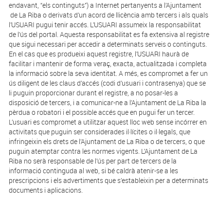
endavant, “els continguts”) a Internet pertanyents a l’Ajuntament
de La Riba o derivats d’un acord de llicència amb tercers i als quals
l’USUARI pugui tenir accés. L’USUARI assumeix la responsabilitat
de l’ús del portal. Aquesta responsabilitat es fa extensiva al registre
que sigui necessari per accedir a determinats serveis o continguts.
En el cas que es produeixi aquest registre, l’USUARI haurà de
facilitar i mantenir de forma veraç, exacta, actualitzada i completa
la informació sobre la seva identitat. A més, es compromet a fer un
ús diligent de les claus d’accés (codi d’usuari i contrasenya) que se
li puguin proporcionar durant el registre, a no posar-les a
disposició de tercers, i a comunicar-ne a l’Ajuntament de La Riba la
pèrdua o robatori i el possible accés que en pugui fer un tercer.
L’usuari es compromet a utilitzar aquest lloc web sense incórrer en
activitats que puguin ser considerades il·lícites o il·legals, que
infringeixin els drets de l’Ajuntament de La Riba o de tercers, o que
puguin atemptar contra les normes vigents. L’Ajuntament de La
Riba no serà responsable de l’ús per part de tercers de la
informació continguda al web, si bé caldrà atenir-se a les
prescripcions i els advertiments que s’estableixin per a determinats
documents i aplicacions.