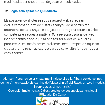
modificades per unes altres i degudament publicades.
12.
Legislació aplicable i jurisdicció
Els possibles conflictes relatius a aquest web es regiran
exclusivament pel dret de l’Estat espanyol i de la comunitat
autònoma de Catalunya, i els jutjats de Tarragona seran els únics
competents en aquesta matèria. Tota persona usuària del web,
independentment de la jurisdicció territorial des de la qual es
produeixi el seu accés, accepta el compliment i respecte d’aquesta
clàusula, amb renúncia expressa a qualsevol altre fur que li pugui
correspondre.
Ajut per “Posar en valor el patrimoni industrial de la Riba a través del nou
centre d'interpretació els camins de l'aigua al molí del Racó, un web i mòduls
interpretatius al nucli antic”
Operació: Implementació d’estratègies de desenvolupament local