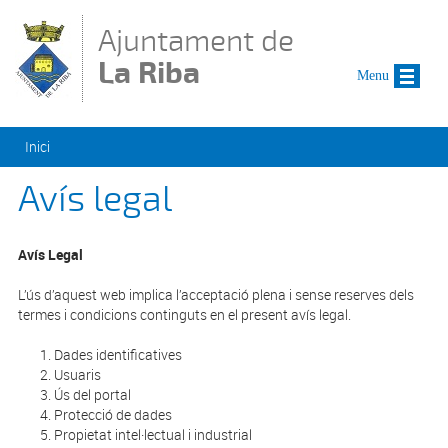
Vés al contingut
Ajuntament de
La Riba
Menu
Esteu aquí
Inici
Avís legal
Avís Legal
L’ús d’aquest web implica l’acceptació plena i sense reserves dels
termes i condicions continguts en el present avís legal.
Dades identificatives
Usuaris
Ús del portal
Protecció de dades
Propietat intel·lectual i industrial