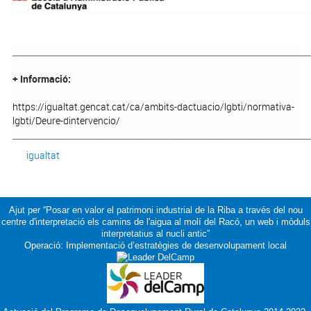
_____________________________________________________________
+ Informació:
https://igualtat.gencat.cat/ca/ambits-dactuacio/lgbti/normativa-
lgbti/Deure-dintervencio/
_____________________________________________________________
igualtat
Ajut per “Posar en valor el patrimoni industrial de la Riba a través del nou
centre d'interpretació els camins de l'aigua al molí del Racó, un web i mòduls
interpretatius al nucli antic”
Operació: Implementació d’estratègies de desenvolupament local