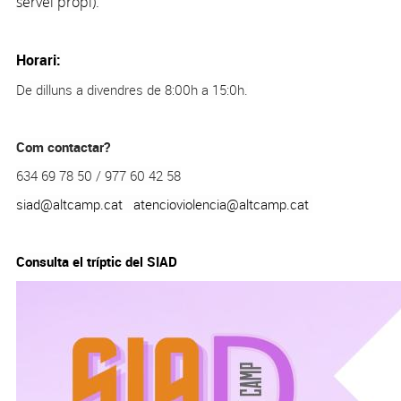
servei propi).
Horari:
De dilluns a divendres de 8:00h a 15:0h.
Com contactar?
634 69 78 50 / 977 60 42 58
siad@altcamp.cat
atencioviolencia@altcamp.cat
Consulta el tríptic del SIAD