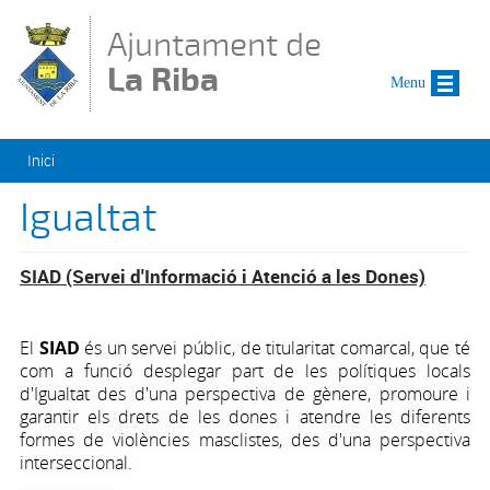
Vés al contingut
Ajuntament de
La Riba
Menu
Esteu aquí
Inici
Igualtat
SIAD (Servei d'Informació i Atenció a les Dones)
El
SIAD
és un servei públic, de titularitat comarcal, que té
com a funció desplegar part de les polítiques locals
d'Igualtat des d'una perspectiva de gènere, promoure i
garantir els drets de les dones i atendre les diferents
formes de violències masclistes, des d'una perspectiva
interseccional.