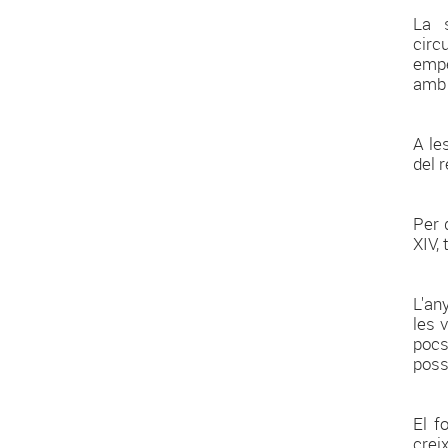
La 
circ
empe
amb 
A le
del r
Per 
XIV, 
L'an
les 
pocs
poss
El f
crei