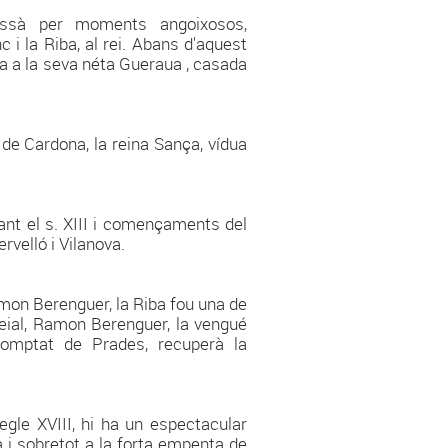
assà per moments angoixosos,
 i la Riba, al rei. Abans d'aquest
a a la seva néta Gueraua , casada
 de Cardona, la reina Sança, vídua
nt el s. XIII i començaments del
ervelló i Vilanova.
amon Berenguer, la Riba fou una de
reial, Ramon Berenguer, la vengué
Comptat de Prades, recuperà la
egle XVIII, hi ha un espectacular
a i sobretot a la forta empenta de