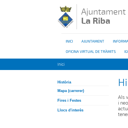
Vés al contingut
Ajuntament
La Riba
INICI
AJUNTAMENT
INFORMA
OFICINA VIRTUAL DE TRÀMITS
I
Esteu aquí
Inici
Hi
Història
Mapa (carrerer)
Als v
Fires i Festes
i ne
actu
Llocs d'interès
tene