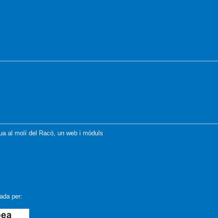
igua al molí del Racó, un web i mòduls
ada per: