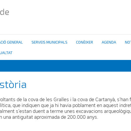
 de
CIÓ GENERAL
SERVEIS MUNICIPALS
CONÈIXER
AGENDA
NOT
GUALTAT
stòria
oltants de la cova de les Gralles i la cova de Cartanyà, s'han f
olítica, que indiquen que ja hi havia poblament en aquest indre
alment s'estan duent a terme unes excavacions arqueològiqu
n una antiguitat aproximada de 200.000 anys.