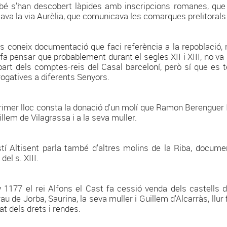
é s'han descobert làpides amb inscripcions romanes, que i
ava la via Aurèlia, que comunicava les comarques prelitorals
s coneix documentació que faci referència a la repoblació, ni
 fa pensar que probablement durant el segles XII i XIII, no va
part dels comptes-reis del Casal barceloní, però sí que es 
rogatives a diferents Senyors.
rimer lloc consta la donació d'un molí que Ramon Berenguer IV,
illem de Vilagrassa i a la seva muller.
tí Altisent parla també d'altres molins de la Riba, docume
del s. XIII.
y 1177 el rei Alfons el Cast fa cessió venda dels castells 
u de Jorba, Saurina, la seva muller i Guillem d'Alcarràs, llur fi
at dels drets i rendes.