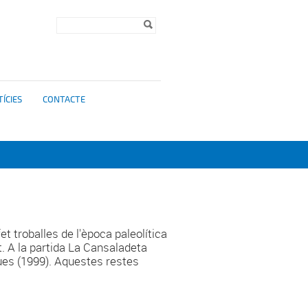
Formulari de
Cerca
cerca
ÍCIES
CONTACTE
et troballes de l'època paleolítica
t. A la partida La Cansaladeta
es (1999). Aquestes restes