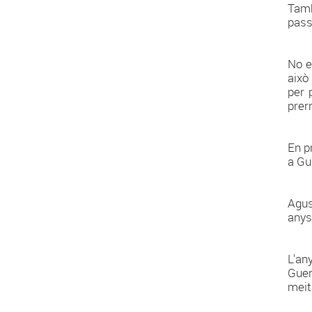
Tamb
pass
No e
això
per 
prer
En p
a Gu
Agus
anys 
L'an
Guera
meit