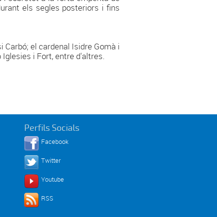
rant els segles posteriors i fins
si Carbó; el cardenal Isidre Gomà i
Iglesies i Fort, entre d'altres.
Perfils Socials
Facebook
Twitter
Youtube
RSS