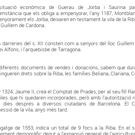
situació econòmica de Guerau de Jorba i Saurina p
umstància que els obliga a empenyorar, l'any 1187, Montblanc
nyorament els Jorba, deixaren en testament la vila de la Rib
Guillem de Cardona.
s darreries del s. XII consten com a senyors del lloc Guillem
ei Alfons, i l'arquebisbe de Tarragona.
diferents documents de vendes i donacions, sabem que dura
tingueren drets sobre la Riba, les famílies Beliana, Clariana, C
y 1324, Jaume II, creà el Comptat de Prades, per al seu fill R
viles que hi quedaren incorporades, però amb l'autorització 
 dies després a diversos ciutadans de Barcelona. El 
essió de la vila, anys més tard.
ogatge de 1553, indica un total de 9 focs a la Riba. En el s
xement demogràfic degut a l'expansió general de l'agricultur