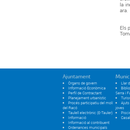
la i
ara.
Els 
Tomàs
Ajuntament
Munic
Òrgans de govern
Llar 
Informació Econòmica
Bibli
Perfil de Contractant
Serra i F
Planejament urbanístic
Turi
Procés participatiu del molí
Ajuts
del Racó
joves
Taulell electrònic (E-Tauler)
Pisci
Informació
Casal
Informació al contribuent
Ordenances municipals