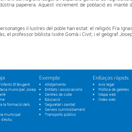
ndústria paperera. Aquest increment de població es manté du
personatges il.lustres del poble han estat: el religiós Fra Igna
; el professor biblista Isidre Gomà i Civit; i el geògraf Josep 
ipi
Exemple
Enllaços ràpids
d'infants El Brugent
Allotjaments
Avís legal
oteca municipal Josep
Entitats i associacions
Política de galetes
arré
Centres de culte
Mapa web
sme
Educació
Índex web
 a la formació dels
Seguretat i sanitat
Serveis suministrament
na municipal
Transports públics
 d'estiu