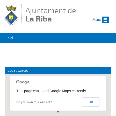
Vés al contingut
Ajuntament de
La Riba
Menu
Esteu aquí
Inici
Localització
This page can't load Google Maps correctly.
OK
Do you own this website?