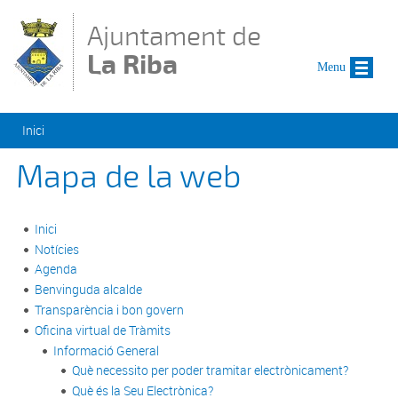
Vés al contingut
Ajuntament de
La Riba
Menu
Esteu aquí
Inici
Mapa de la web
Inici
Notícies
Agenda
Benvinguda alcalde
Transparència i bon govern
Oficina virtual de Tràmits
Informació General
Què necessito per poder tramitar electrònicament?
Què és la Seu Electrònica?