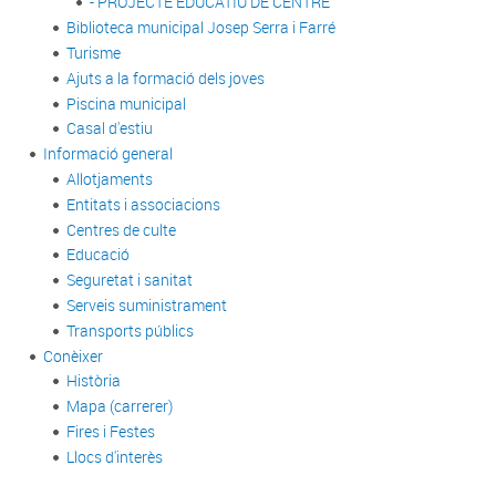
- PROJECTE EDUCATIU DE CENTRE
Biblioteca municipal Josep Serra i Farré
Turisme
Ajuts a la formació dels joves
Piscina municipal
Casal d'estiu
Informació general
Allotjaments
Entitats i associacions
Centres de culte
Educació
Seguretat i sanitat
Serveis suministrament
Transports públics
Conèixer
Història
Mapa (carrerer)
Fires i Festes
Llocs d'interès