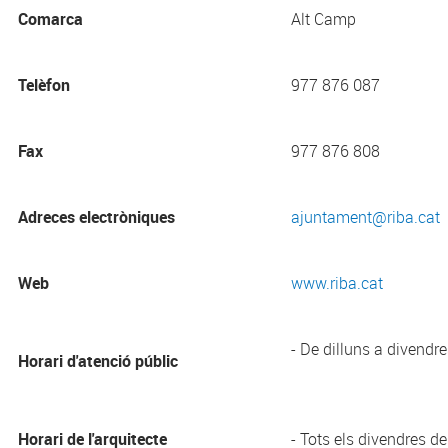
Comarca
Alt Camp
Telèfon
977 876 087
Fax
977 876 808
Adreces electròniques
ajuntament@riba.cat
Web
www.riba.cat
- De dilluns a divendr
Horari d'atenció públic
Horari de l'arquitecte
- Tots els divendres d