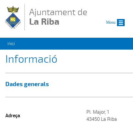
Vés al contingut
Ajuntament de
La Riba
Menu
Esteu aquí
Inici
Informació
Dades generals
Pl. Major, 1
Adreça
43450 La Riba