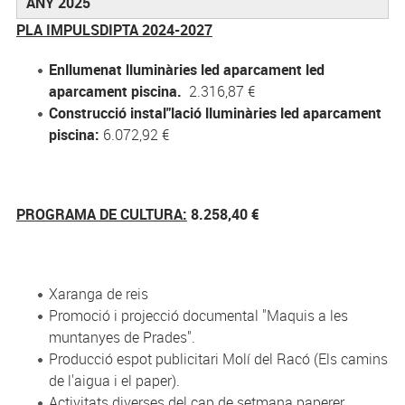
ANY 2025
PLA IMPULSDIPTA 2024-2027
Enllumenat lluminàries led aparcament led
aparcament piscina.
2.316,87 €
Construcció instal"lació lluminàries led aparcament
piscina:
6.072,92 €
PROGRAMA DE CULTURA:
8.258,40 €
Xaranga de reis
Promoció i projecció documental "Maquis a les
muntanyes de Prades".
Producció espot publicitari Molí del Racó (Els camins
de l'aigua i el paper).
Activitats diverses del cap de setmana paperer.