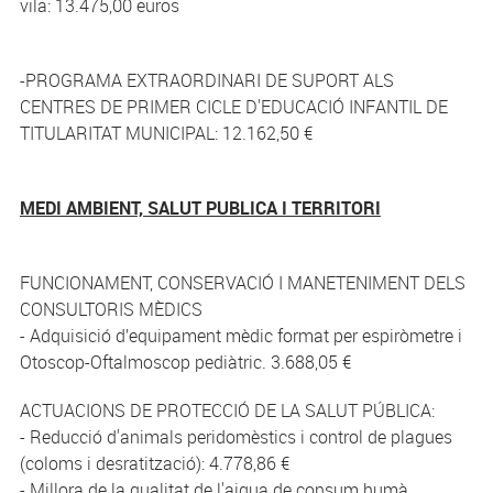
vila: 13.475,00 euros
-PROGRAMA EXTRAORDINARI DE SUPORT ALS
CENTRES DE PRIMER CICLE D'EDUCACIÓ INFANTIL DE
TITULARITAT MUNICIPAL: 12.162,50 €
MEDI AMBIENT, SALUT PUBLICA I TERRITORI
FUNCIONAMENT, CONSERVACIÓ I MANETENIMENT DELS
CONSULTORIS MÈDICS
- Adquisició d’equipament mèdic format per espiròmetre i
Otoscop-Oftalmoscop pediàtric. 3.688,05 €
ACTUACIONS DE PROTECCIÓ DE LA SALUT PÚBLICA:
- Reducció d'animals peridomèstics i control de plagues
(coloms i desratització): 4.778,86 €
- Millora de la qualitat de l'aigua de consum humà