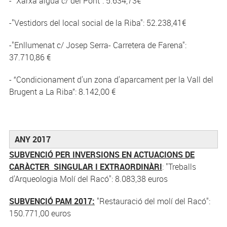
- "Xarxa aigua c/ del Pont": 5.634,73€
-"Vestidors del local social de la Riba": 52.238,41€
-"Enllumenat c/ Josep Serra- Carretera de Farena":
37.710,86 €
- “Condicionament d'un zona d'aparcament per la Vall del
Brugent a La Riba”: 8.142,00 €
ANY 2017
SUBVENCIÓ PER INVERSIONS EN ACTUACIONS DE
CARÀCTER SINGULAR I EXTRAORDINÀRI
: "Treballs
d'Arqueologia Molí del Racó": 8.083,38 euros
SUBVENCIÓ PAM 2017:
"Restauració del molí del Racó":
150.771,00 euros