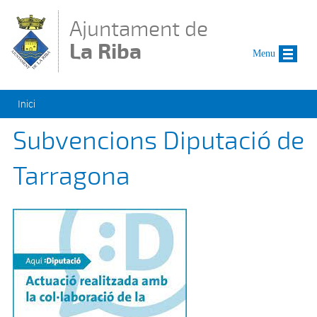
Vés al contingut
Ajuntament de
La Riba
Menu
Esteu aquí
Inici
Subvencions Diputació de
Tarragona