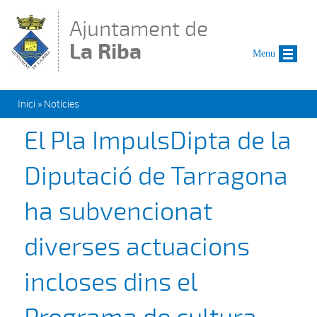
Vés al contingut
Ajuntament de
La Riba
Menu
Esteu aquí
Inici
»
Notícies
El Pla ImpulsDipta de la
Diputació de Tarragona
ha subvencionat
diverses actuacions
incloses dins el