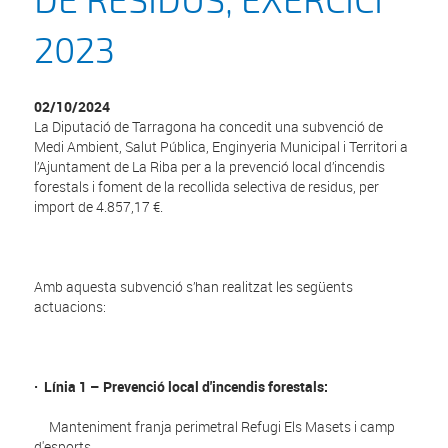
DE RESIDUS, EXERCICI
2023
02/10/2024
La Diputació de Tarragona ha concedit una subvenció de
Medi Ambient, Salut Pública, Enginyeria Municipal i Territori a
l’Ajuntament de La Riba per a la prevenció local d’incendis
forestals i foment de la recollida selectiva de residus, per
import de 4.857,17 €.
Amb aquesta subvenció s’han realitzat les següents
actuacions:
· Línia 1 – Prevenció local d'incendis forestals:
Manteniment franja perimetral Refugi Els Masets i camp
d'esports.