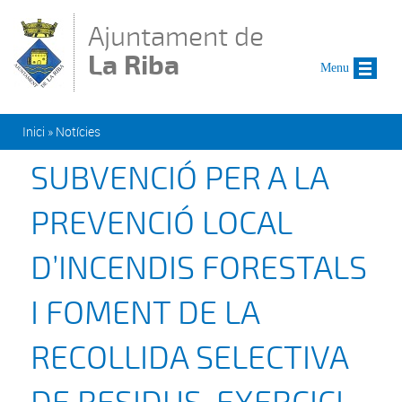
Vés al contingut
Ajuntament de
La Riba
Menu
Esteu aquí
Inici
»
Notícies
SUBVENCIÓ PER A LA
PREVENCIÓ LOCAL
D’INCENDIS FORESTALS
I FOMENT DE LA
RECOLLIDA SELECTIVA