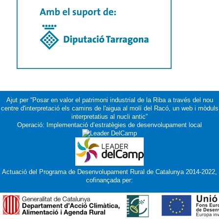
Ajut per “Posar en valor el patrimoni industrial de la Riba a través del nou
centre d'interpretació els camins de l'aigua al molí del Racó, un web i mòduls
interpretatius al nucli antic”
Operació: Implementació d’estratègies de desenvolupament local
Actuació del Programa de Desenvolupament Rural de Catalunya 2014-2022,
cofinançada per: